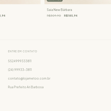
Saia New Bárbara
1,94
R$309,90
R$185,94
ENTRE EM CONTATO
5524999333811
(24) 99933-3811
contato@lojametoo.com.br
Rua Prefeito Ari Barbosa