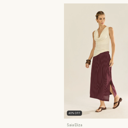
40
%
OFF
Saia Eliza