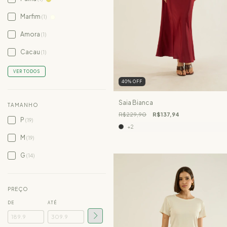
Marfim
(1)
Amora
(1)
Cacau
(1)
VER TODOS
40
%
OFF
Saia Bianca
TAMANHO
R$229,90
R$137,94
P
(19)
+2
M
(19)
G
(14)
PREÇO
DE
ATÉ