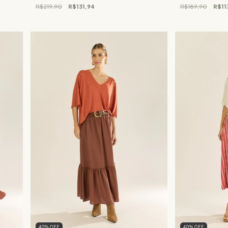
R$219,90
R$131,94
R$189,90
R$11
40
%
OFF
40
%
OFF