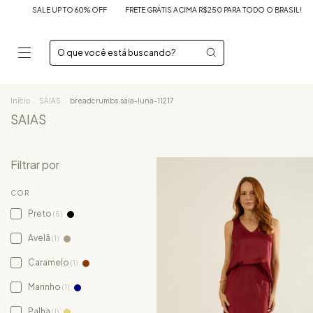
O 60% OFF
FRETE GRÁTIS ACIMA R$250 PARA TODO O BRASIL!
SALE UP TO 60% 
Início
.
SAIAS
.
breadcrumbs.saia-luna-11217
SAIAS
Filtrar por
COR
Preto
(5)
Avelã
(1)
Caramelo
(1)
Marinho
(1)
Palha
(1)