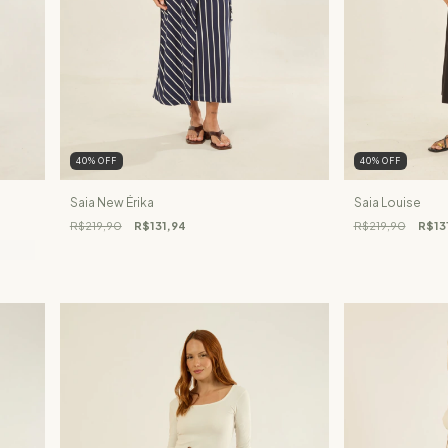
40
%
OFF
40
%
OFF
Saia New Érika
Saia Louise
R$219,90
R$131,94
R$219,90
R$13