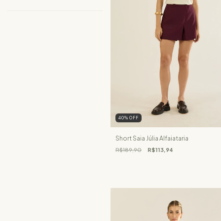
40
%
OFF
Short Saia Júlia Alfaiataria
R$189,90
R$113,94