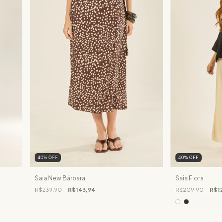
40
%
OFF
40
%
OFF
Saia New Bárbara
Saia Flora
R$239,90
R$143,94
R$209,90
R$1