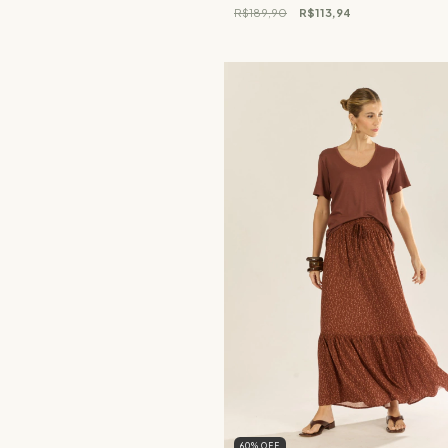
R$189,90
R$113,94
60
%
OFF