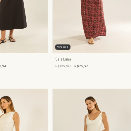
60
%
OFF
Saia Luna
1,94
R$189,90
R$75,96