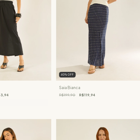
40
%
OFF
Saia Bianca
3,94
R$199,90
R$119,94