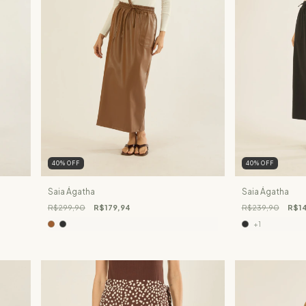
40
%
OFF
40
%
OFF
Saia Ágatha
Saia Ágatha
R$299,90
R$179,94
R$239,90
R$14
+1