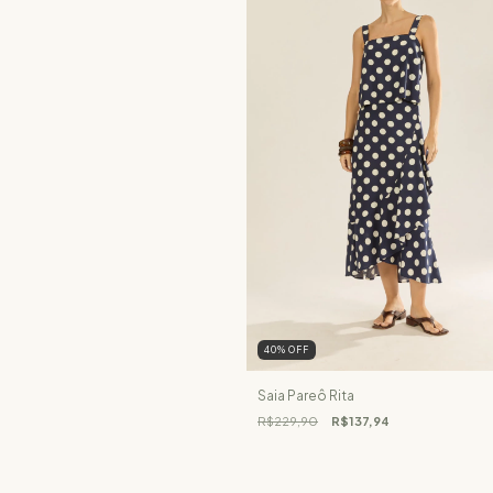
40
%
OFF
Saia Pareô Rita
R$229,90
R$137,94