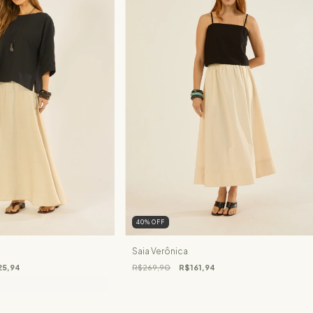
40
%
OFF
Saia Verônica
25,94
R$269,90
R$161,94