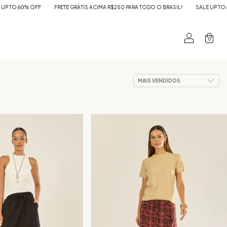
FRETE GRÁTIS ACIMA R$250 PARA TODO O BRASIL!
SALE UP TO 60% OFF
FRETE
0