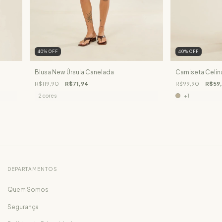
40
%
OFF
40
%
OFF
Blusa New Úrsula Canelada
Camiseta Celin
R$119,90
R$71,94
R$99,90
R$59
2 cores
+1
DEPARTAMENTOS
Quem Somos
Segurança