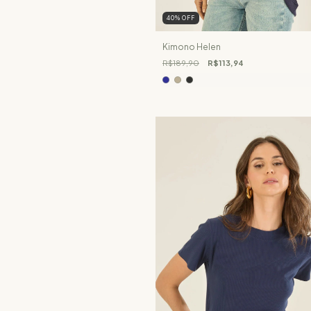
40
%
OFF
Kimono Helen
R$189,90
R$113,94