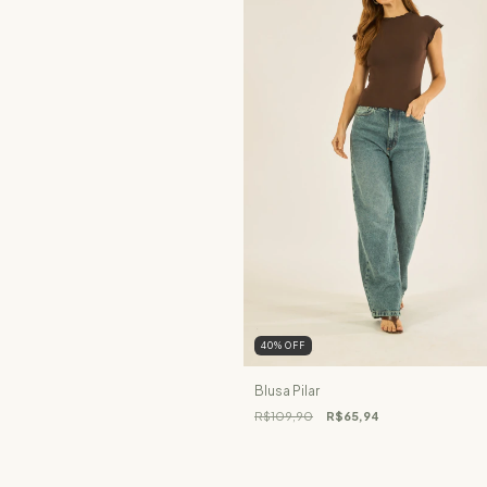
40
%
OFF
Blusa Pilar
R$109,90
R$65,94