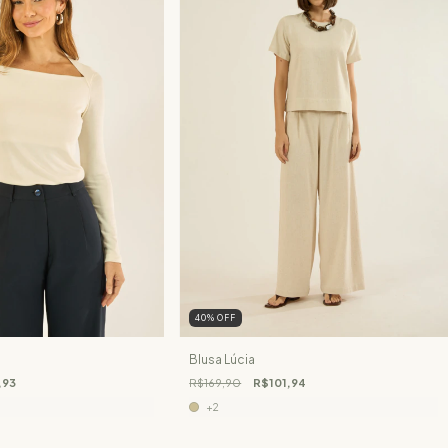
40
%
OFF
Blusa Lúcia
,93
R$169,90
R$101,94
+2