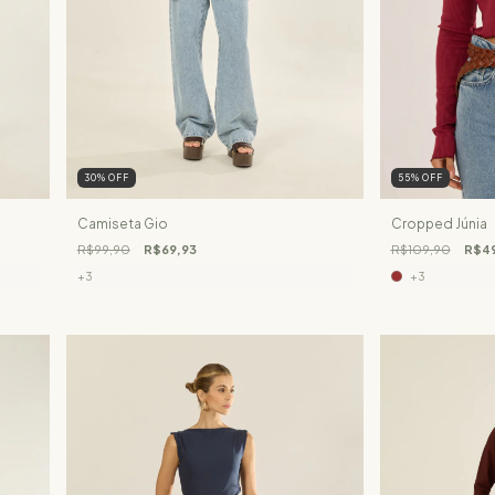
30
%
OFF
55
%
OFF
Camiseta Gio
Cropped Júnia
R$99,90
R$69,93
R$109,90
R$4
+3
+3