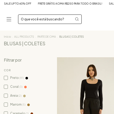
ÁTIS ACIMA R$250 PARA TODO O BRASIL!
SALE UP TO 60% OFF
FRETE GRÁTIS AC
Início
.
ALL PRODUCTS
.
PARTE DE CIMA
.
BLUSAS | COLETES
BLUSAS | COLETES
Filtrar por
COR
Preto
(81)
Coral
(3)
Areia
(2)
Marrom
(5)
Caramelo
(2)