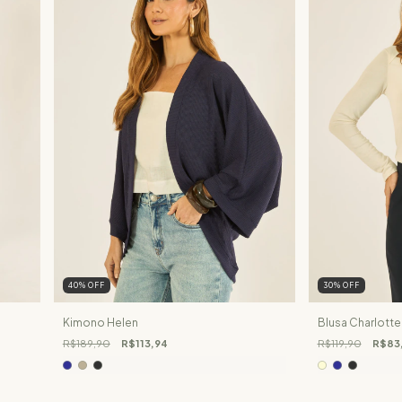
40
%
OFF
30
%
OFF
Kimono Helen
Blusa Charlotte
R$189,90
R$113,94
R$119,90
R$83