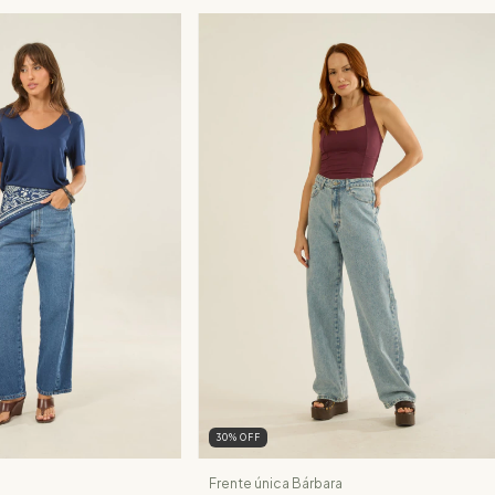
30
%
OFF
Frente única Bárbara