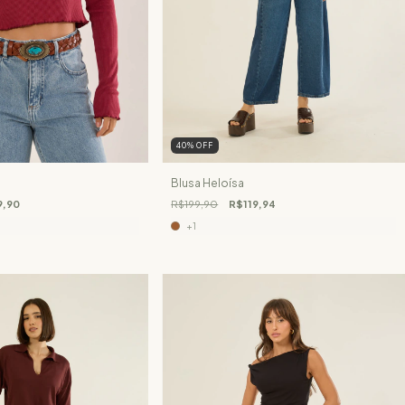
40
%
OFF
Blusa Heloísa
9,90
R$199,90
R$119,94
+1