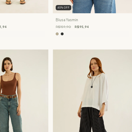
40
%
OFF
Blusa Yasmin
1,94
R$159,90
R$95,94