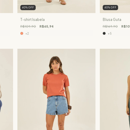
40
%
OFF
40
%
OFF
T-shirt Isabela
Blusa Guta
R$109,90
R$65,94
R$169,90
R$10
+2
+5