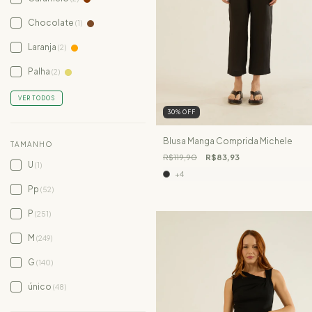
Chocolate
(1)
Laranja
(2)
Palha
(2)
VER TODOS
30
%
OFF
Blusa Manga Comprida Michele
TAMANHO
R$119,90
R$83,93
U
(1)
+4
Pp
(52)
P
(251)
M
(249)
G
(140)
único
(48)