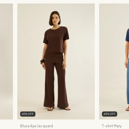
40
%
OFF
40
%
OFF
Blusa Aya Jacquard
T-shirt Mary