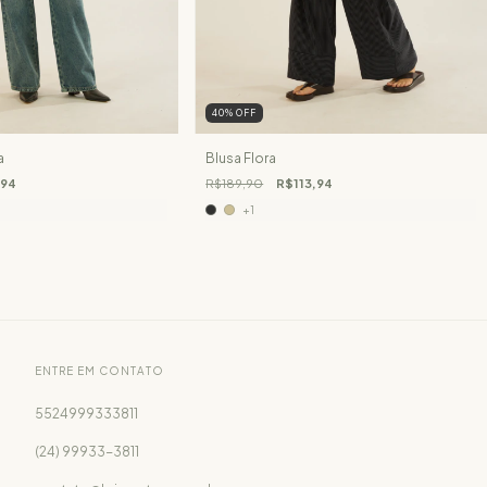
40
%
OFF
a
Blusa Flora
,94
R$189,90
R$113,94
+1
ENTRE EM CONTATO
5524999333811
(24) 99933-3811