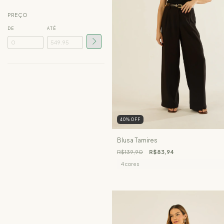
PREÇO
DE
ATÉ
40
%
OFF
Blusa Tamires
R$139,90
R$83,94
4 cores