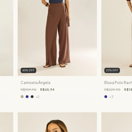
40
%
OFF
20
%
OFF
Camiseta Ângela
Blusa Polo Rach
R$109,90
R$65,94
R$229,90
R$18
+2
+3