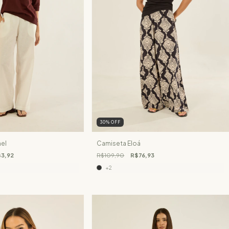
30
%
OFF
el
Camiseta Eloá
3,92
R$109,90
R$76,93
+2