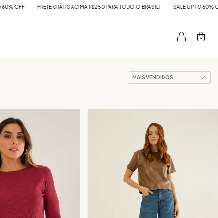
250 PARA TODO O BRASIL!
SALE UP TO 60% OFF
FRETE GRÁTIS ACIMA R$250 PA
0