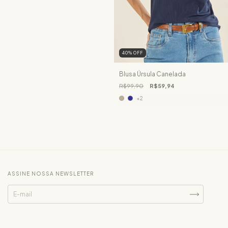
40
%
OFF
Blusa Úrsula Canelada
R$99,90
R$59,94
+2
ASSINE NOSSA NEWSLETTER