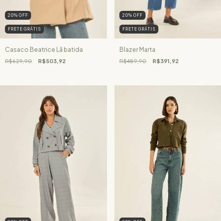
20
%
OFF
20
%
OFF
FRETE GRÁTIS
FRETE GRÁTIS
Casaco Beatrice Lã batida
Blazer Marta
R$629,90
R$503,92
R$489,90
R$391,92