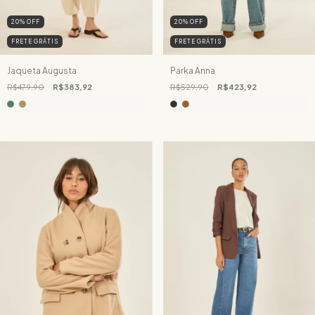
20
%
OFF
20
%
OFF
FRETE GRÁTIS
FRETE GRÁTIS
Jaqueta Augusta
Parka Anna
R$479,90
R$383,92
R$529,90
R$423,92