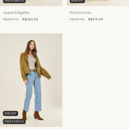
FRETE GRÁTIS
40
%
OFF
Jaqueta Ágatha
Kimono Lívia
R$329,90
R$263,92
R$199,90
R$119,94
20
%
OFF
FRETE GRÁTIS