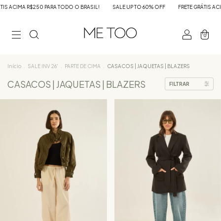
 ACIMA R$250 PARA TODO O BRASIL!
SALE UP TO 60% OFF
FRETE GRÁTIS ACIMA
0
Início
.
SALE INV 26'
.
PARTE DE CIMA
.
CASACOS | JAQUETAS | BLAZERS
CASACOS | JAQUETAS | BLAZERS
FILTRAR