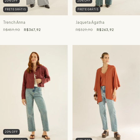
20
%
OFF
20
%
OFF
FRETE GRÁTIS
FRETE GRÁTIS
Trench Anna
Jaqueta Ágatha
R$459,90
R$367,92
R$329,90
R$263,92
20
%
OFF