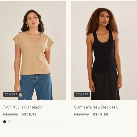
50
%
OFF
50
%
OFF
T-Shirt Júlia Canelado
Camiseta New Decote U
R$99,90
R$49,95
R$89,90
R$44,95