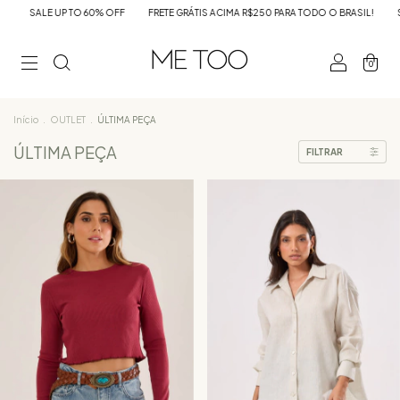
P TO 60% OFF
FRETE GRÁTIS ACIMA R$250 PARA TODO O BRASIL!
SALE UP TO 6
0
Início
.
OUTLET
.
ÚLTIMA PEÇA
ÚLTIMA PEÇA
FILTRAR