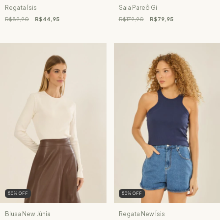
Saia Pareô Gi
Regata Ísis
R$179,90
R$79,95
R$89,90
R$44,95
50
%
OFF
50
%
OFF
Blusa New Júnia
Regata New Ísis