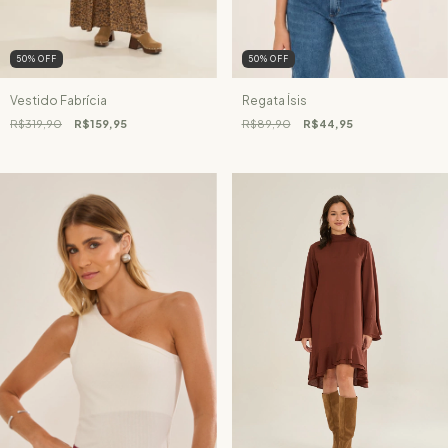
50
%
OFF
50
%
OFF
Regata Ísis
Vestido Fabrícia
R$89,90
R$44,95
R$319,90
R$159,95