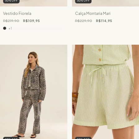
50
%
OFF
50
%
OFF
Vestido Fiorela
Calça Montaria Mari
R$219,90
R$109,95
R$229,90
R$114,95
+1