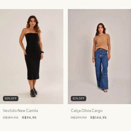
50
%
OFF
52
%
OFF
Vestido New Camila
Calça Olívia Cargo
R$189,90
R$94,95
R$299,90
R$144,95