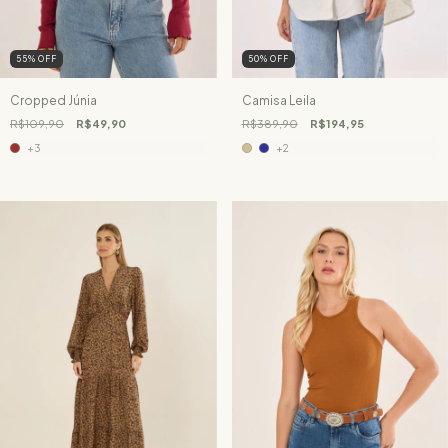
55
%
OFF
50
%
OFF
Cropped Júnia
Camisa Leila
R$109,90
R$49,90
R$389,90
R$194,95
+3
+2