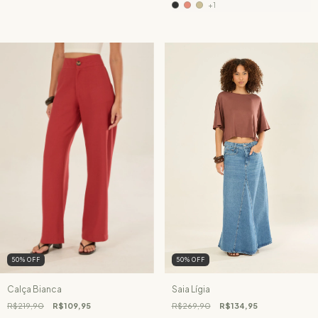
+1
50
%
OFF
50
%
OFF
Calça Bianca
Saia Lígia
R$219,90
R$109,95
R$269,90
R$134,95