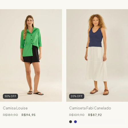
50
%
OFF
20
%
OFF
Camisa Louise
Camiseta Fabi Canelado
R$189,90
R$94,95
R$109,90
R$87,92