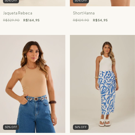
50
%
OFF
50
%
OFF
Jaqueta Rebeca
Short Hanna
R$329,90
R$164,95
R$109,90
R$54,95
56
%
OFF
50
%
OFF