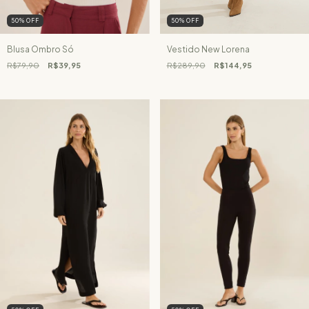
50
%
OFF
50
%
OFF
Blusa Ombro Só
Vestido New Lorena
R$79,90
R$39,95
R$289,90
R$144,95