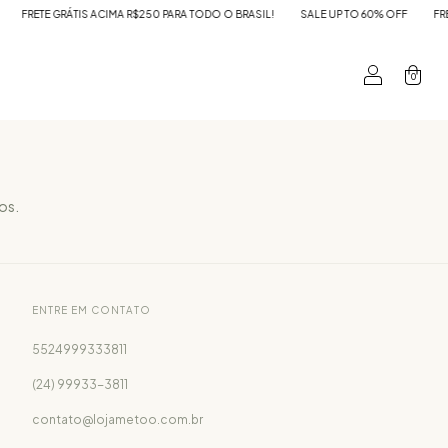
FRETE GRÁTIS ACIMA R$250 PARA TODO O BRASIL!
SALE UP TO 60% OFF
FRETE
0
os.
ENTRE EM CONTATO
5524999333811
(24) 99933-3811
contato@lojametoo.com.br