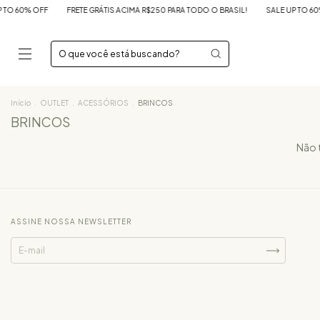
O 60% OFF
FRETE GRÁTIS ACIMA R$250 PARA TODO O BRASIL!
SALE UP TO 60% 
Início
.
OUTLET
.
ACESSÓRIOS
.
BRINCOS
BRINCOS
Não t
ASSINE NOSSA NEWSLETTER