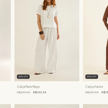
40
%
OFF
40
%
OFF
Calça New Naya
Calça Hanna
R$239,90
R$143,94
R$229,90
R$13