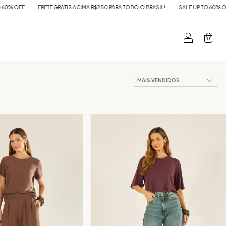
0 PARA TODO O BRASIL!
SALE UP TO 60% OFF
FRETE GRÁTIS ACIMA R$250 PARA
0