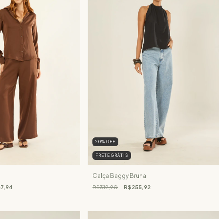
20
%
OFF
FRETE GRÁTIS
Calça Baggy Bruna
7,94
R$319,90
R$255,92