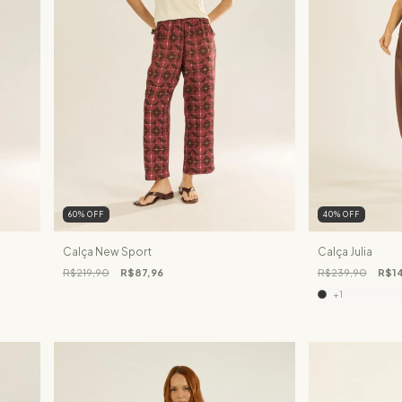
60
%
OFF
40
%
OFF
Calça New Sport
Calça Julia
R$219,90
R$87,96
R$239,90
R$14
+1