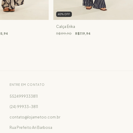
40
%
OFF
Calça Érika
5,94
R$199,90
R$119,94
ENTRE EM CONTATO
5524999333811
(24) 99933-3811
contato@lojametoo.com.br
Rua Prefeito Ari Barbosa