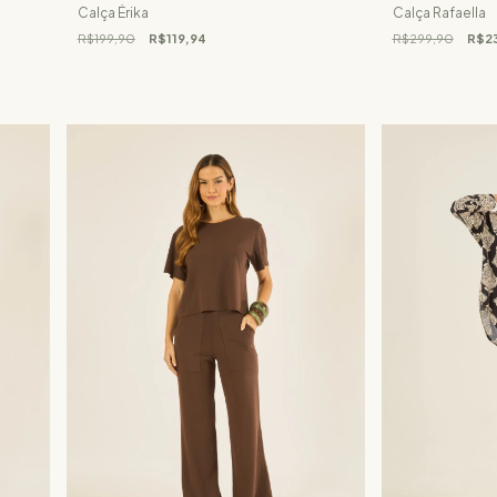
Calça Érika
Calça Rafaella
R$199,90
R$119,94
R$299,90
R$23