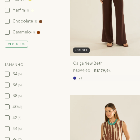
Marfim
(1)
Chocolate
(1)
Caramelo
(1)
VER TODOS
40
%
OFF
Calça New Beth
TAMANHO
R$299,90
R$179,94
34
(6)
+1
36
(6)
38
(6)
40
(6)
42
(6)
44
(6)
Pp
(7)