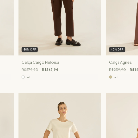
40
%
OFF
40
%
OFF
Calça Cargo Heloisa
Calça Agnes
R$279,90
R$167,94
R$239,90
R$14
+1
+1