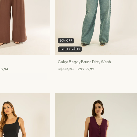
20
%
OFF
FRETE GRÁTIS
Calça Baggy Bruna Dirty Wash
3,94
R$319,90
R$255,92