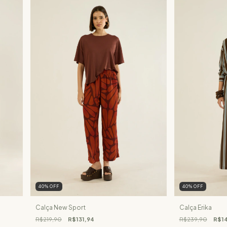
40
%
OFF
40
%
OFF
Calça New Sport
Calça Erika
R$219,90
R$131,94
R$239,90
R$14