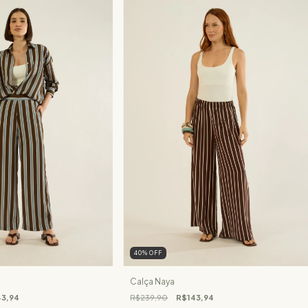
40
%
OFF
Calça Naya
3,94
R$239,90
R$143,94