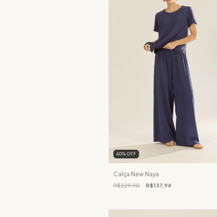
40
%
OFF
Calça New Naya
R$229,90
R$137,94