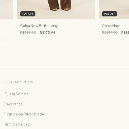
40
%
OFF
40
%
OFF
Calça New Beth Lenny
Calça Naya
R$289,90
R$173,94
R$259,90
R$15
DEPARTAMENTOS
Quem Somos
Segurança
Política de Privacidade
Termos de Uso