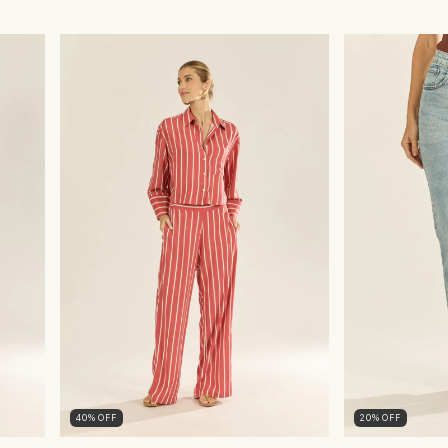
40
%
OFF
20
%
OFF