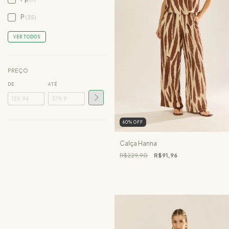
P
(35)
VER TODOS
PREÇO
DE
ATÉ
60
%
OFF
Calça Hanna
R$229,90
R$91,96