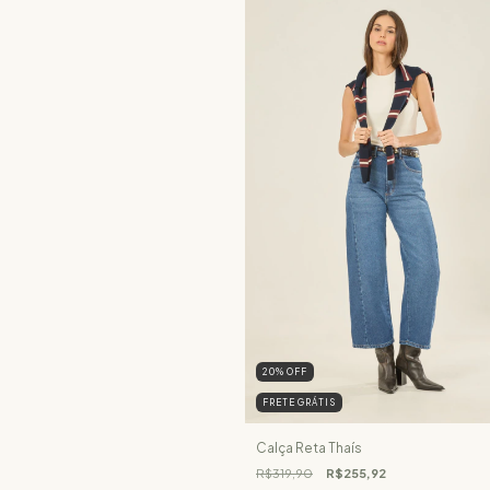
20
%
OFF
FRETE GRÁTIS
Calça Reta Thaís
R$319,90
R$255,92