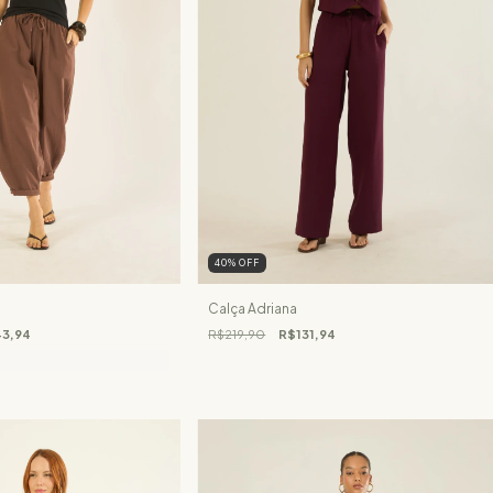
40
%
OFF
Calça Adriana
3,94
R$219,90
R$131,94