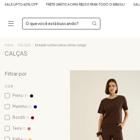
S ACIMA R$250 PARA TODO O BRASIL!
SALE UP TO 60% OFF
FRETE GRÁTIS ACIM
Início
.
CALÇAS
.
breadcrumbs.calca-olivia-cargo
CALÇAS
Filtrar por
COR
Preto
(5)
Marinho
(2)
Bordô
(1)
Terra
(1)
Palha
(1)