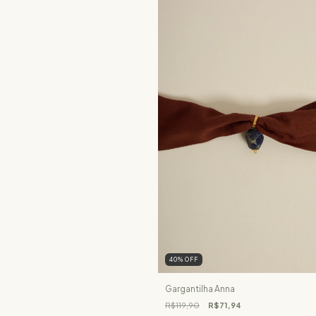
40
%
OFF
Gargantilha Anna
R$119,90
R$71,94