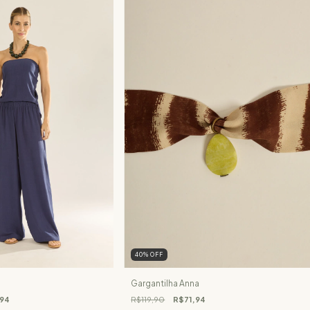
40
%
OFF
Gargantilha Anna
,94
R$119,90
R$71,94