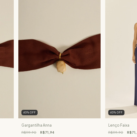
40
%
OFF
40
%
OFF
Gargantilha Anna
Lenço Faixa
R$119,90
R$71,94
R$119,90
R$71