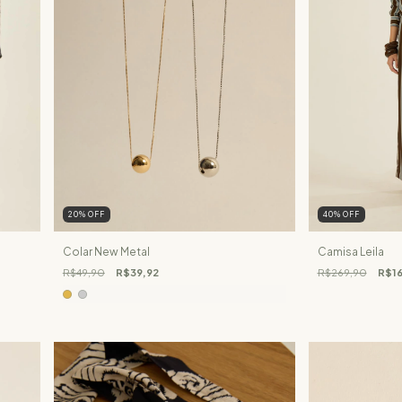
20
%
OFF
40
%
OFF
Colar New Metal
Camisa Leila
R$49,90
R$39,92
R$269,90
R$16