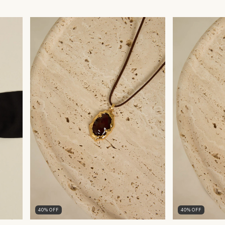
40
%
OFF
40
%
OFF