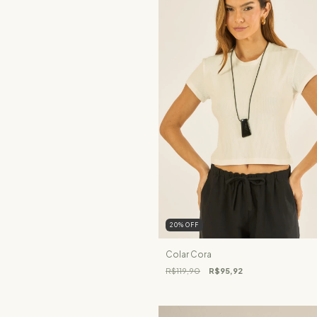
20
%
OFF
Colar Cora
R$119,90
R$95,92