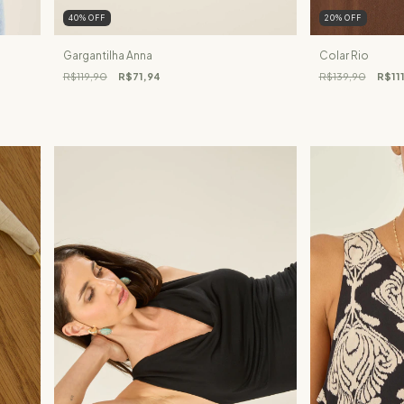
40
%
OFF
20
%
OFF
Gargantilha Anna
Colar Rio
R$119,90
R$71,94
R$139,90
R$11