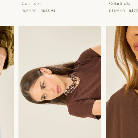
Colar Luiza
Colar Stella
R$89,90
R$53,94
R$129,90
R$77