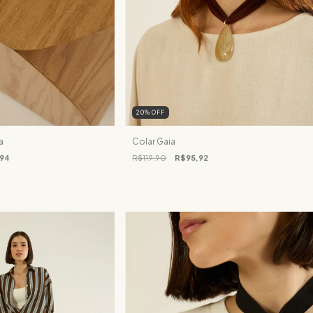
20
%
OFF
a
Colar Gaia
,94
R$119,90
R$95,92