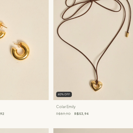
40
%
OFF
Colar Emily
92
R$89,90
R$53,94