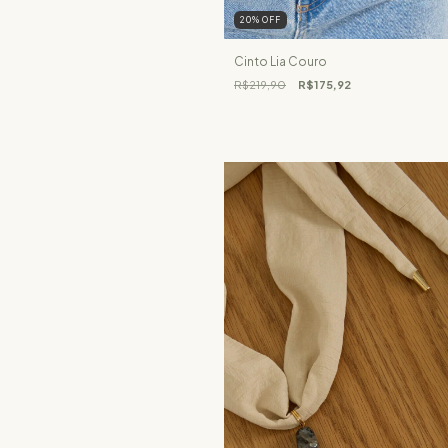
20
%
OFF
Cinto Lia Couro
R$219,90
R$175,92