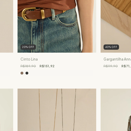
20
%
OFF
40
%
OFF
Cinto Lina
Gargantilha Ann
R$189,90
R$151,92
R$119,90
R$71