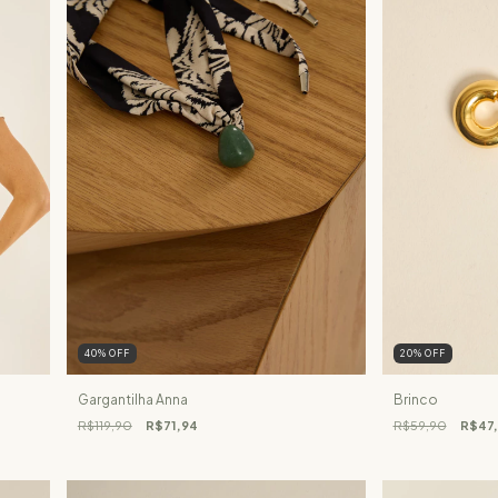
40
%
OFF
20
%
OFF
Gargantilha Anna
Brinco
R$119,90
R$71,94
R$59,90
R$47,