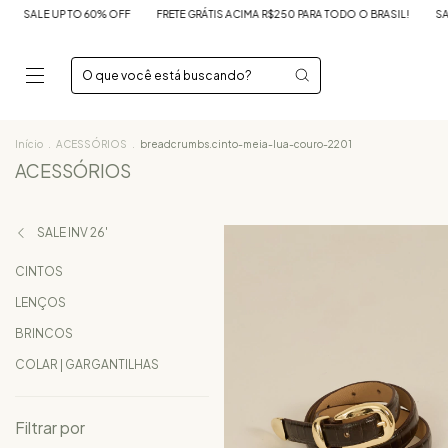
0 PARA TODO O BRASIL!
SALE UP TO 60% OFF
FRETE GRÁTIS ACIMA R$250 PARA
Início
.
ACESSÓRIOS
.
breadcrumbs.cinto-meia-lua-couro-2201
ACESSÓRIOS
SALE INV 26'
CINTOS
LENÇOS
BRINCOS
COLAR | GARGANTILHAS
Filtrar por