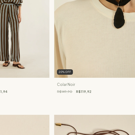
20
%
OFF
Colar Noir
1,94
R$149,90
R$119,92