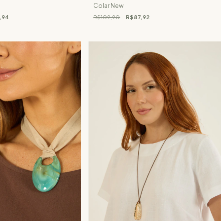
Colar New
,94
R$109,90
R$87,92