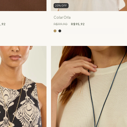
20
%
OFF
Colar Orla
1,92
R$119,90
R$95,92