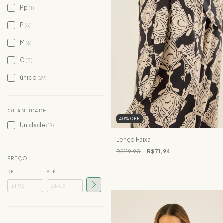
Pp
(1)
P
(6)
M
(6)
G
(3)
único
(29)
QUANTIDADE
40
%
OFF
Unidade
(19)
Lenço Faixa
R$119,90
R$71,94
PREÇO
DE
ATÉ