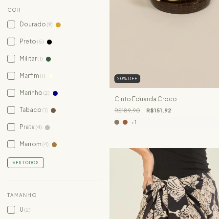
COR
Dourado
(9)
Preto
(5)
Militar
(1)
Marfim
(1)
20
%
OFF
Marinho
(2)
Cinto Eduarda Croco
Tabaco
(1)
R$189,90
R$151,92
+1
Prata
(4)
Marrom
(4)
VER TODOS
TAMANHO
U
(2)