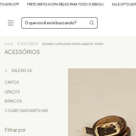
O O BRASIL!
SALE UP TO 60% OFF
FRETE GRÁTIS ACIMA R$250 PARA TODO O BR
Início
.
ACESSÓRIOS
.
breadcrumbs.bracelete-organic-metal
ACESSÓRIOS
SALE INV 26'
CINTOS
LENÇOS
BRINCOS
COLAR | GARGANTILHAS
Filtrar por