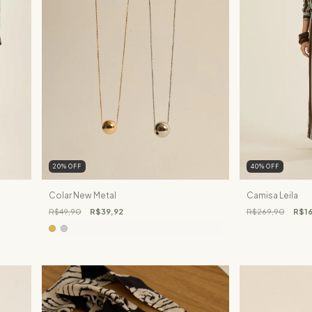
20
%
OFF
40
%
OFF
Colar New Metal
Camisa Leila
R$49,90
R$39,92
R$269,90
R$16