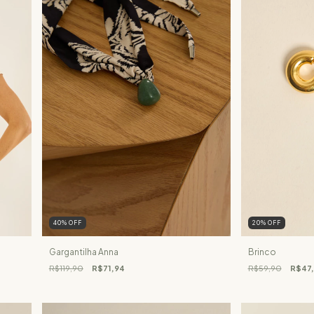
40
%
OFF
20
%
OFF
Gargantilha Anna
Brinco
R$119,90
R$71,94
R$59,90
R$47,