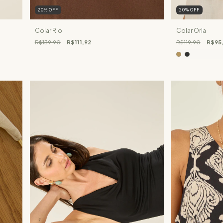
20
%
OFF
20
%
OFF
Colar Rio
Colar Orla
R$139,90
R$111,92
R$119,90
R$95