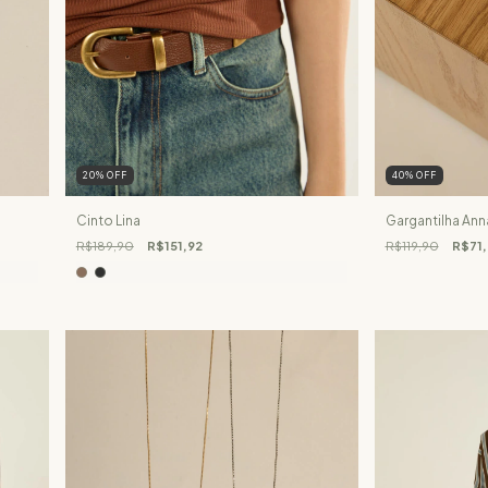
20
%
OFF
40
%
OFF
Cinto Lina
Gargantilha Ann
R$189,90
R$151,92
R$119,90
R$71