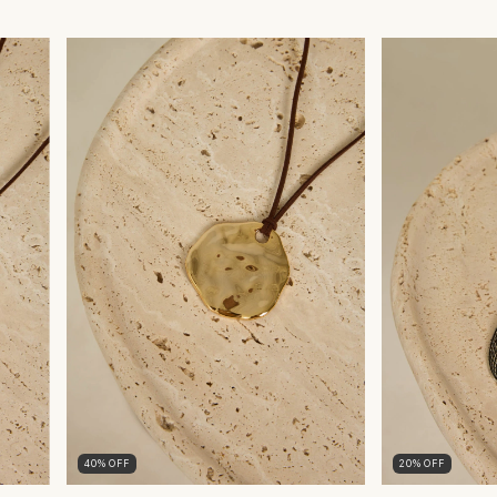
40
%
OFF
20
%
OFF