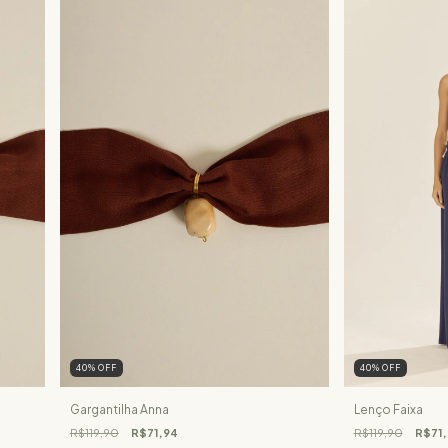
40
%
OFF
40
%
OFF
Gargantilha Anna
Lenço Faixa
R$119,90
R$71,94
R$119,90
R$71