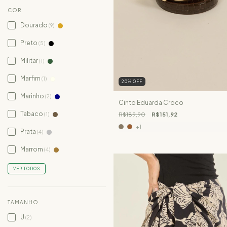
COR
Dourado
(9)
Preto
(5)
Militar
(1)
Marfim
(1)
20
%
OFF
Marinho
(2)
Cinto Eduarda Croco
Tabaco
(1)
R$189,90
R$151,92
+1
Prata
(4)
Marrom
(4)
VER TODOS
TAMANHO
U
(2)