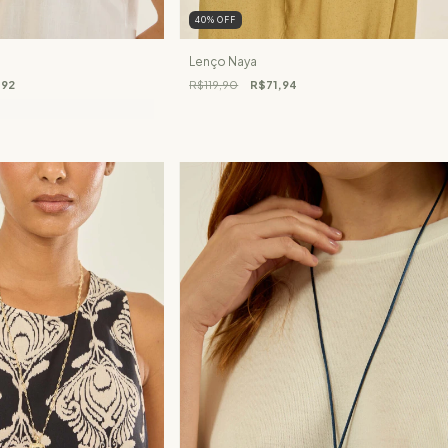
40
%
OFF
Lenço Naya
,92
R$119,90
R$71,94