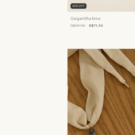
40
%
OFF
Gargantilha Anna
R$119,90
R$71,94