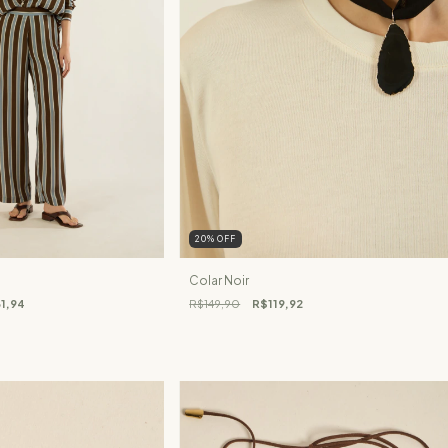
20
%
OFF
Colar Noir
1,94
R$149,90
R$119,92