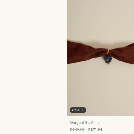
40
%
OFF
Gargantilha Anna
R$119,90
R$71,94