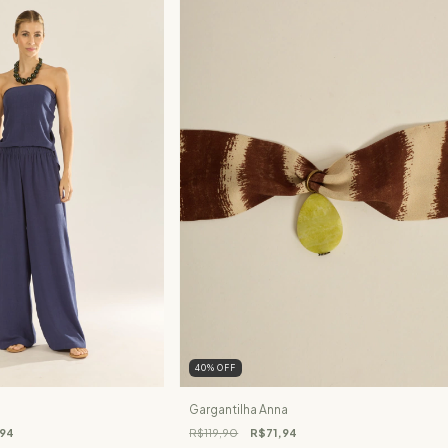
40
%
OFF
Gargantilha Anna
,94
R$119,90
R$71,94