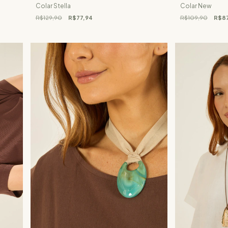
Colar Stella
Colar New
R$129,90
R$77,94
R$109,90
R$87