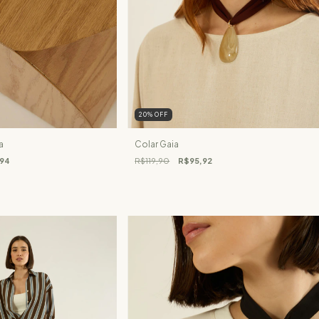
20
%
OFF
a
Colar Gaia
,94
R$119,90
R$95,92