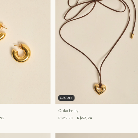
40
%
OFF
Colar Emily
92
R$89,90
R$53,94