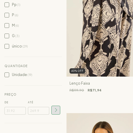
Pp
(1)
P
(6)
M
(6)
G
(3)
único
(29)
QUANTIDADE
40
%
OFF
Unidade
(19)
Lenço Faixa
R$119,90
R$71,94
PREÇO
DE
ATÉ