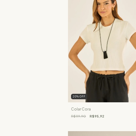
20
%
OFF
Colar Cora
R$119,90
R$95,92